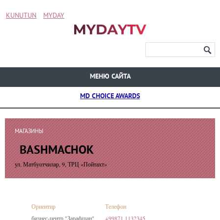
KUNUTUN
MYDAY
МЕНЮ САЙТА
MD CHOICE AWARDS
МАГАЗИНЫ
BASHMACHOK
ул. Матбуотчилар, 9, ТРЦ «Пойтахт»
Ориентир
Телефон
бизнес-центр "Зарафшан",
+99871 1132345