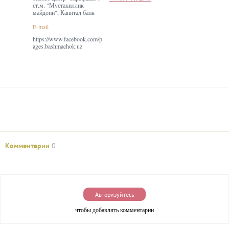
ст.м. "Мустакиллик
майдони", Капитал банк
E-mail
https://www.facebook.com/p
ages.bashmachok.uz
Комментарии
0
Авторизуйтесь
чтобы добавлять комментарии