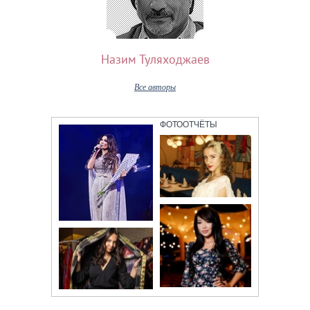
Назим Туляходжаев
Все авторы
ФОТООТЧЁТЫ