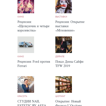
КИНО
ВЫСТАВКИ
Рецензия:
Рецензия: Открытие
«Щелкунчик и четыре
выставки
королевства»
«Мгновение»
КИНО
ДЕФИЛЕ
Рецензия: Ford против
Показ Дины Сайфи
Ferrari
TFW 2019
КРАСОТА
ШОПИНГ
СТУДИИ NAIL
Открытие: Новый
ESTETIC BY ASYA
Филиал L’Occitane