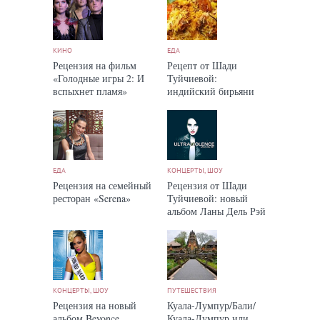
КИНО
ЕДА
Рецензия на фильм
Рецепт от Шади
«Голодные игры 2: И
Туйчиевой:
вспыхнет пламя»
индийский бирьяни
ЕДА
КОНЦЕРТЫ, ШОУ
Рецензия на семейный
Рецензия от Шади
ресторан «Serena»
Туйчиевой: новый
альбом Ланы Дель Рэй
КОНЦЕРТЫ, ШОУ
ПУТЕШЕСТВИЯ
Рецензия на новый
Куала-Лумпур/Бали/
альбом Beyonce
Куала-Лумпур или