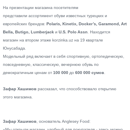
На презентации магазина посетителям
представили ассортимент обуви известных турецких и
европейских брендов:
Polaris, Kinetix, Docker’s, Garamond, Art
Bella, Butigo, Lumberjack
и
U.S. Polo Assn
. Находится
магазин на втором этаже korzinka.uz на 19 квартале
Юнусабада.
Модельный ряд включает в себя спортивную, ортопедическую,
повседневную, классическую, вечернюю обувь по
демократичным ценам от
100 000
до
600 000 сумов
.
Зафар Хашимов
рассказал, что способствовало открытию
этого магазина.
Зафар Хашимов
, основатель Anglesey Food
:
«Мы открыли магазин, удобный для покупателя - здесь можно