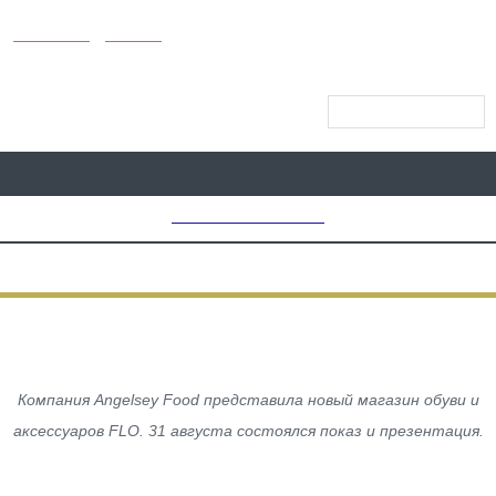
KUNUTUN
MYDAY
МЕНЮ САЙТА
MD CHOICE AWARDS
ШОПИНГ
Открытие! Магазин обуви FLO
Компания Angelsey Food представила новый магазин обуви и
аксессуаров FLO. 31 августа состоялся показ и презентация.