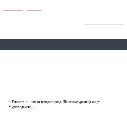
KUNUTUN
MYDAY
МЕНЮ САЙТА
MD CHOICE AWARDS
АКТИВНЫЙ ОТДЫХ
СПОРТИВНО-СТРЕЛКОВЫЙ VIP-
CLUB
г. Ташкент, в 10 км от центра города, Шайхантахурский р-он, ул.
Муратходжаева, 72