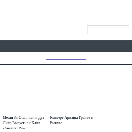
KUNUTUN
MYDAY
МЕНЮ САЙТА
MD CHOICE AWARDS
Меган Зи Стэллион и Дуа
Концерт Арианы Гранде в
Липа Выпустили Клип
Fortnite
«Sweetest Pie»