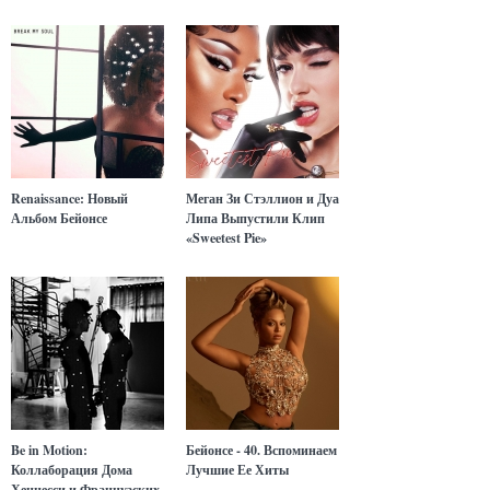
Renaissance: Новый
Меган Зи Стэллион и Дуа
Альбом Бейонсе
Липа Выпустили Клип
«Sweetest Pie»
Be in Motion:
Бейонсе - 40. Вспоминаем
Коллаборация Дома
Лучшие Ее Хиты
Хеннесси и Французских