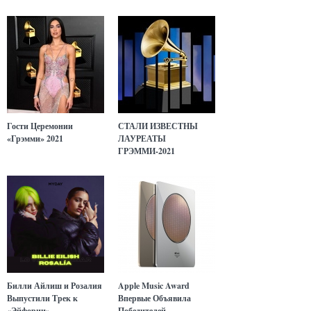
Гости Церемонии
СТАЛИ ИЗВЕСТНЫ
«Грэмми» 2021
ЛАУРЕАТЫ
ГРЭММИ-2021
Билли Айлиш и Розалия
Apple Music Award
Выпустили Трек к
Впервые Объявила
«Эйфории»
Победителей