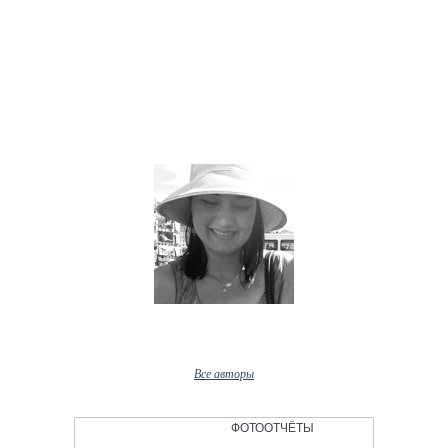
Наши авторы
Заррина Сайфи
Все авторы
ФОТООТЧЁТЫ