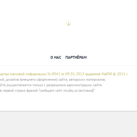
О НАС
ПАРТНЁРАМ
редства массовой информации № 0942 от 09.01.2013 выданное УзАПИ © 2013 г.
й, дизайна (внешнего оформления) сайта, авторских материалов,
йте,осуществляется только с разрешения администрации сайта
в первой строке фразой “сообщает сайт myday.uz (активно
)
”.