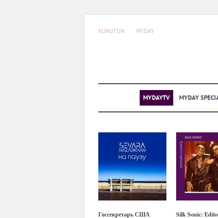
KUNUTUN
MYDAY
MYDAYTV
MYDAY SPECI
Госсекретарь США
Silk Sonic: Edit