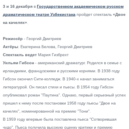
3 и 16 декабря
в
Государственном академическом русском
драматическом театре
Узбекистана
пройдет спектакль
«Двое
на качелях»
.
Режиссёр
- Георгий Дмитриев
Актёры
: Екатерина Белова, Георгий Дмитриев
Спектакль ведет
Мария Гизбрехт
Уильям Гибсон
- американский драматург. Родился в семье с
ирландкими, французскими и русскими корнями. В 1938 году
Гибсон окончил Сити-колледж. В 1940-х начал заниматься
литературой. Он писал стихи и пьесы. В 1954 году Гибсон
опубликовал роман "Паутина". Однако, первый серьезный успех
пришел к нему после постановки 1958 году пьесы "Двое на
качелях", номинированной на премию "Тони".
В 1959 году впервые была поставлена пьеса "Сотворившая
чудо". Пьеса получила высокую оценку критики и премию