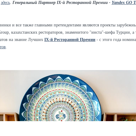
и
здесь
.
Генеральный Партнер
IX-й Ресторанной Премии -
Yandex GO T
овинки и все также главными претендентами являются проекты зарубежны
roup, казахстанских рестораторов, знаменитого "инста"-шефа Турции, а
датов на звание Лучших
IX-й Ресторанной Премии
- с этого года номин
тов
.