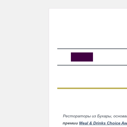
KUNUTUN
MYDAY
MYDAYTV
MYDAY SPECIAL
Открыт
Рестораторы из Бухары, основ
премии
Meal & Drinks Choice A