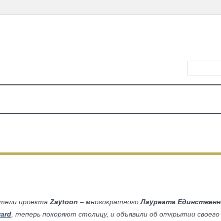
ВХОД/РЕ
КАЛЕНДАРЬ
МЕСТА
ЕДА
КИНО
ТЕАТР
КОНЦЕРТЫ
ДЕТЯМ
МА
ЕДА
ие: Ресторан Fillet Теперь в Та
атели проекта
Zaytoon
– многократного
Лауреата Единственн
ward
, теперь покоряют столицу, и объявили об открытии своего