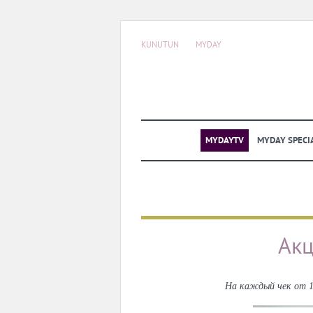
KUNUTUN
MYDAY
MYDAYTV
MYDAY SPECI
Акц
На каждый чек от 10