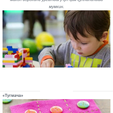
мумкин.
«Тугмача»