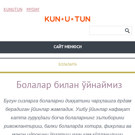
KUNUTUN
MYDAY
CАЙТ МЕНЮСИ
БОЛАЛАРГА
Болалар билан ўйнаймиз
Бугун сизларга болаларни диққатини чарҳлашга ёрдам
берадиган ўйинлар жамладик. Ушбу ўйинлар нафақат
катта гуруҳдаги боғча болаларнинг эътиборини
ривожлантириш, балки болаларда хотира, фикрлаш ва
макон идрокини ўргатиш учун ҳам қўлланилиши