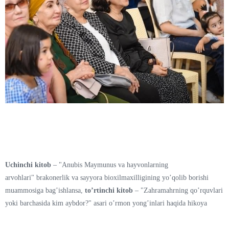
Uchinchi kitob
– "Аnubis Maymunus va hayvonlarning
arvohlari" brakonerlik va sayyora bioxilmaxilligining yoʼqolib borishi
muammosiga bagʼishlansa,
toʼrtinchi kitob
– "Zahramahrning qoʼrquvlari
yoki barchasida kim aybdor?" asari oʼrmon yongʼinlari haqida hikoya
qilib, ekologik muammolardan soʼzlovchi turkumga chiroyli yakun
yasaydi.