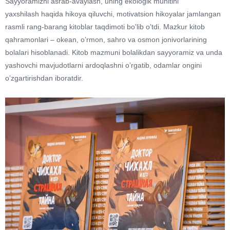
Sayyoramizni asrab-avaylash, uning ekologik muhitini
yaxshilash haqida hikoya qiluvchi, motivatsion hikoyalar jamlangan
rasmli rang-barang kitoblar taqdimoti bo'lib o'tdi. Mazkur kitob
qahramonlari – okean, oʼrmon, sahro va osmon jonivorlarining
bolalari hisoblanadi. Kitob mazmuni bolalikdan sayyoramiz va unda
yashovchi mavjudotlarni ardoqlashni oʼrgatib, odamlar ongini
oʼzgartirishdan iboratdir.