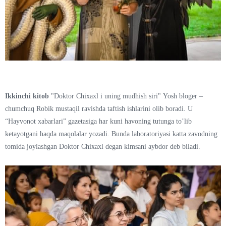
Ikkinchi kitob
"Doktor Chixaxl i uning mudhish siri" Yosh bloger –
chumchuq Robik mustaqil ravishda taftish ishlarini olib boradi. U
“Hayvonot xabarlari” gazetasiga har kuni havoning tutunga toʼlib
ketayotgani haqda maqolalar yozadi. Bunda laboratoriyasi katta zavodning
tomida joylashgan Doktor Chixaxl degan kimsani aybdor deb biladi.