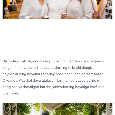
Birinchi qitobda
,plastik chiqindilarning haddan ziyod koʼpayib
ketgani, neft va zararli oqova suvlarning toʼkilishi dengiz
hayvonlarining hayotini zaharlay boshlagani haqida so'z boradi.
Okeanda Plastikal deya ataluvchi bir mahluq paydo boʼlib, u
dengizda yashaydigan barcha jonivorlarning hayotiga xavf sola
boshlaydi.