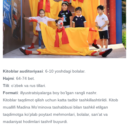
Kitoblar auditoriyasi
: 6-10 yoshdagi bolalar.
Hajmi
: 64-74 bet.
Tili
: oʼzbek va rus tillari.
Formati
: illyustratsiyalarga boy boʼlgan rangli nashr.
Kitoblar taqdimot qilish uchun katta tadbir tashkillashtirildi. Kitob
muallifi Madina Moʼminova tashabbusi bilan tashkil etilgan
taqdimotga ko'plab poytaxt mehmonlari, bolalar, san'at va
madaniyat hodimlari tashrif buyurdi.