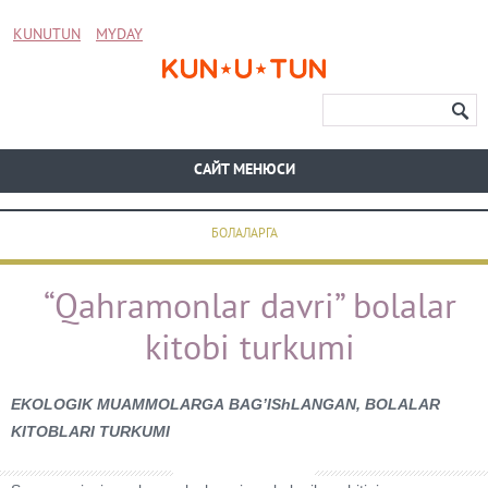
KUNUTUN
MYDAY
CАЙТ МЕНЮСИ
БОЛАЛАРГА
“Qahramonlar davri” bolalar
kitobi turkumi
EKOLOGIK MUАMMOLАRGА BАGʼIShLАNGАN, BOLАLАR
KITOBLАRI TURKUMI