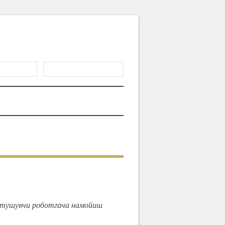
ЎЙХАТДАН
ТИШ
АЛАР
БОЛАЛАРГА
МАҚОЛАЛАР
она
а тушувчи роботгача намойиш