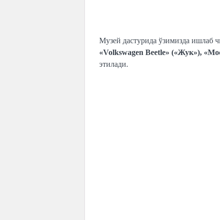
Музей дастурида ўзимизда ишлаб 
«Volkswagen Beetle» («Жук»),
«Мос
этилади.