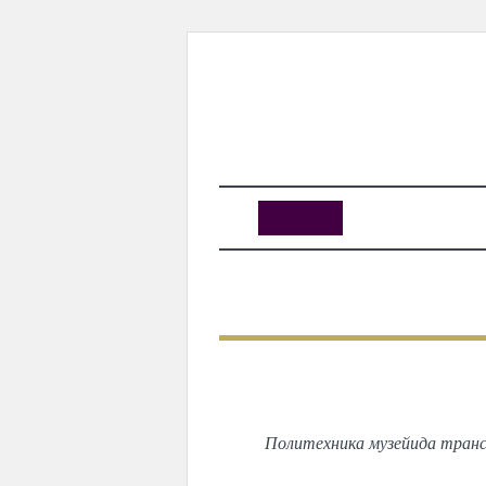
KUNUTUN
MYDAY
MYDAYTV
MYDAY SPECIAL
«N
Политехника музейида транс