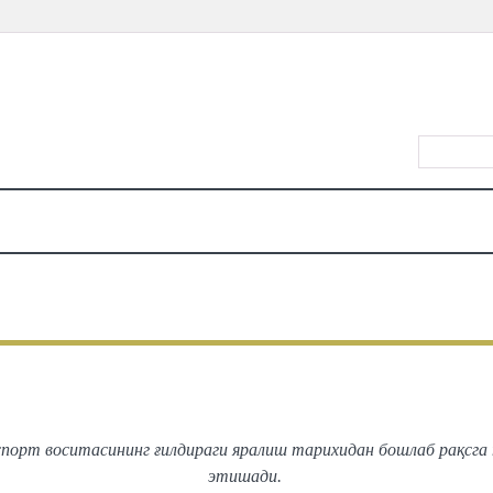
КИРИШ/Р
Ў
ТАҚВИМ
ЖОЙЛАР
ТАОМ
КИНО
ТЕАТР
КОНЦЕРТЛАР
КЎРГАЗМ
БОЛАЛАРГА
exia» голограммаси ва тескари х
порт воситасининг ғилдираги яралиш тарихидан бошлаб рақсг
этишади.