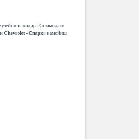
 музейнинг нодир тўпламидаги
ан
Chevrolet «Спарк»
намойиш