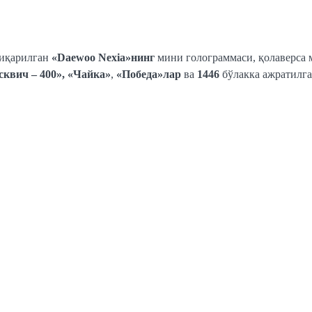
чиқарилган
«Daewoo Nexia»нинг
мини голограммаси, қолаверса
квич – 400»,
«Чайка»
,
«Победа»лар
ва
1446
бўлакка ажратилг