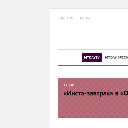
KUNUTUN
MYDAY
MYDAYTV
MYDAY SPECI
АКЦИИ
«Инста-завтрак» в «