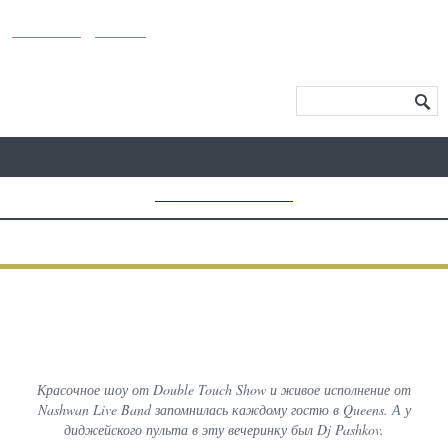
KUNUTUN
MYDAY
МЕНЮ САЙТА
MD CHOICE AWARDS
ПРЕДЫДУЩИЙ
ВСЕ
СЛЕДУЮЩИЙ
ФОТОГРАФИИ С МЕРОПРИЯТИЙ
Nashwan Live Band в Queens
Красочное шоу от Double Touch Show и живое исполнение от
Nashwan Live Band запомнилась каждому гостю в Queens. А у
диджейского пульта в эту вечеринку был Dj Pashkov.