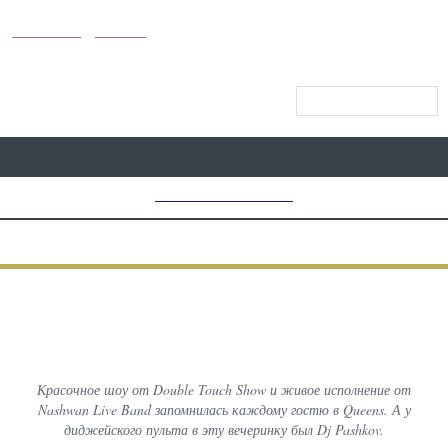
KUNUTUN
MYDAY
МЕНЮ САЙТА
MD CHOICE AWARDS
ПРЕДЫДУЩИЙ
ВСЕ
СЛЕДУЮЩИЙ
ФОТОГРАФИИ С МЕРОПРИЯТИЙ
Nashwan Live Band в Queens
Красочное шоу от Double Touch Show и живое исполнение от
Nashwan Live Band запомнилась каждому гостю в Queens. А у
диджейского пульта в эту вечеринку был Dj Pashkov.