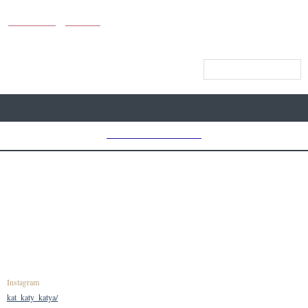
KUNUTUN
MYDAY
МЕНЮ САЙТА
MD CHOICE AWARDS
АВТОР
КАТЯ
КУДРЯВЦЕВА
Instagram
kat_katy_katya/