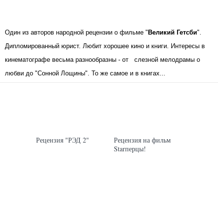
Один из авторов народной рецензии о фильме "
Великий Гетсби
".
Дипломированный юрист. Любит хорошее кино и книги. Интересы в
кинематографе весьма разнообразны - от слезной мелодрамы о
любви до "Сонной Лощины". То же самое и в книгах...
МАТЕРИАЛЫ АВТОРА
КИНО
КИНО
Рецензия "РЭД 2"
Рецензия на фильм
Starперцы!
ПУТЕШЕСТВИЯ
КИНО