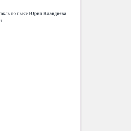
такль по пьесе
Юрия Клавдиева
.
и