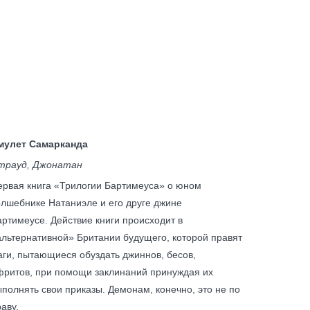
САРВАР КАРАТАЕВ
мулет Самарканда
трауд, Джонатан
ервая книга «Трилогии Бартимеуса» о юном
олшебнике Натаниэле и его друге джине
артимеусе. Действие книги происходит в
альтернативной» Британии будущего, которой правят
аги, пытающиеся обуздать джиннов, бесов,
фритов, при помощи заклинаний принуждая их
ыполнять свои приказы. Демонам, конечно, это не по
аву.