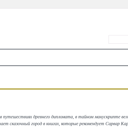
ВХОД/РЕ
КАЛЕНДАРЬ
МЕСТА
ЕДА
КИНО
ТЕАТР
КОНЦЕРТЫ
ДЕТЯМ
МА
КНИГИ
4 книги о Самарканде
в путешествиях древнего дипломата, в тайном манускрипте вел
ает сказочный город в книгах, которые рекомендует Сарвар Кар