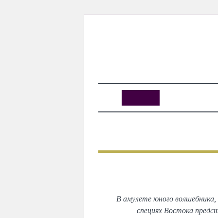
KUNUTUN
MYDAY
MYDAYTV
MYDAY SPECIAL
В амулете юного волшебника, 
специях Востока предст