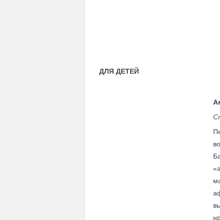
ДЛЯ ДЕТЕЙ
А
С
П
в
Б
«
м
а
в
нр