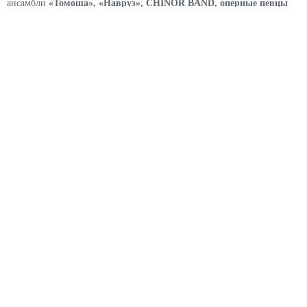
ансамбли
«Томоша», «Навруз»,
CHINOR BAND, оперные певцы
Бегзот Содиков и Отабек Назиров
, известный актер кино
Мухаммад Исо Абдулхаиров
Мухаммад Исо Абдулхаиров
и
Сайёра
Мусаева
.
Открытие концерта началось с волнующего мотива из
«Гарри
Поттера»
в исполнении
Государственного симфонического