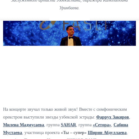
Заслуженного артиста Узбекистана, дирижера Камолиддина
Уринбаева.
На концерте звучал только живой звук! Вместе с симфоническим
орекстром выступили звезды узбекской эстрады:
Фаррух Закиров
,
Милена Мадмусаева
, группа
SAHAR
, группа
«Сетора»
,
Сабина
Мустаева
, участница проекта
«Ты – супер»
Ширин Абдуллаева
,