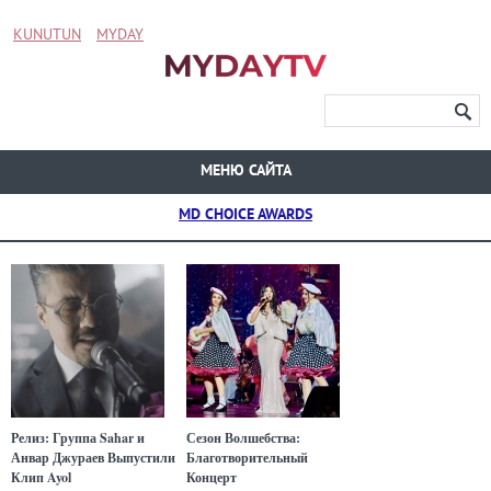
KUNUTUN
MYDAY
МЕНЮ САЙТА
MD CHOICE AWARDS
Релиз: Группа Sahar и
Сезон Волшебства:
Анвар Джураев Выпустили
Благотворительный
Клип Ayol
Концерт