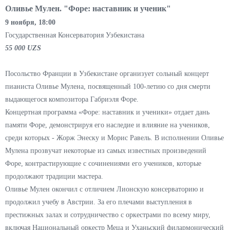
Оливье Мулен. "Форе: наставник и ученик"
9 ноября, 18:00
Государственная Консерватория Узбекистана
55 000 UZS
Посольство Франции в Узбекистане организует сольный концерт
пианиста Оливье Мулена, посвященный 100-летию со дня смерти
выдающегося композитора Габриэля Форе.
Концертная программа «Форе: наставник и ученики» отдает дань
памяти Форе, демонстрируя его наследие и влияние на учеников,
среди которых - Жорж Энеску и Морис Равель. В исполнении Оливье
Мулена прозвучат некоторые из самых известных произведений
Форе, контрастирующие с сочинениями его учеников, которые
продолжают традиции мастера.
Оливье Мулен окончил с отличием Лионскую консерваторию и
продолжил учебу в Австрии. За его плечами выступления в
престижных залах и сотрудничество с оркестрами по всему миру,
включая Национальный оркестр Меца и Уханьский филармонический