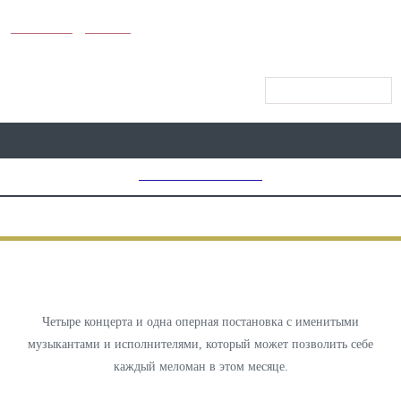
KUNUTUN
MYDAY
МЕНЮ САЙТА
MD CHOICE AWARDS
ТЕАТР
5 Концертов Классики в Ноябре
Четыре концерта и одна оперная постановка с именитыми
музыкантами и исполнителями, который может позволить себе
каждый меломан в этом месяце.