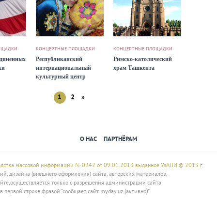
ОЩАДКИ
КОНЦЕРТНЫЕ ПЛОЩАДКИ
КОНЦЕРТНЫЕ ПЛОЩАДКИ
единенных
Республиканский
Римско-католический
ки
интернациональный
храм Ташкента
культурный центр
Узбекистана
1
2
»
О НАС
ПАРТНЁРАМ
редства массовой информации № 0942 от 09.01.2013 выданное УзАПИ © 2013 г.
й, дизайна (внешнего оформления) сайта, авторских материалов,
йте,осуществляется только с разрешения администрации сайта
в первой строке фразой “сообщает сайт myday.uz (активно
)
”.