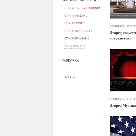
СТ.М. АБДУЛЛА КОДИРИЙ
1
СТ.М. АЛМАЗАР
1
СТ.М. БЕРУНИ
1
КОНЦЕРТНЫЕ ПЛ
СТ.М. УЗБЕКИСТАН
1
Дворец искусст
«Туркистон»
СТ.М. ЧИЛАНЗАР
1
ПОКАЗАТЬ ВСЕ
ПАРКОВКА
НЕТ
8
ЕСТЬ
10
КОНЦЕРТНЫЕ ПЛ
Дворец Музык