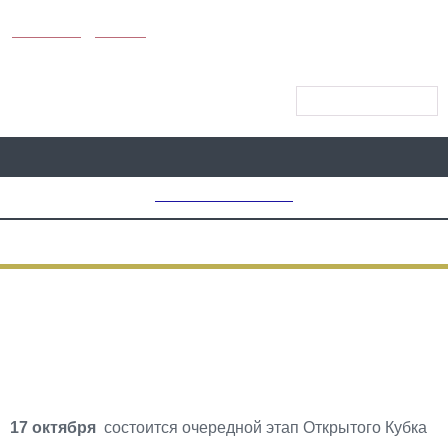
KUNUTUN
MYDAY
МЕНЮ САЙТА
MD CHOICE AWARDS
СПОРТ
Открытый кубок по
Драгрейсингу
17 октября
состоится очередной этап Открытого Кубка