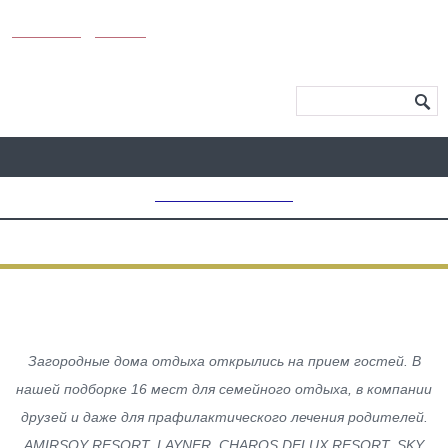
KUNUTUN
MYDAY
МЕНЮ САЙТА
MD CHOICE AWARDS
АКТИВНЫЙ ОТДЫХ
ЗОНЫ ОТДЫХА В ГОРАХ
Загородные дома отдыха открылись на прием гостей. В
нашей подборке 16 мест для семейного отдыха, в компании
друзей и даже для прафилактического лечения родителей.
AMIRSOY RESORT, LAYNER, CHAROS DELUX RESORT, SKY