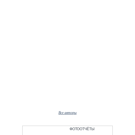
Наши авторы
Юлия Кандатьян
Все авторы
ФОТООТЧЁТЫ