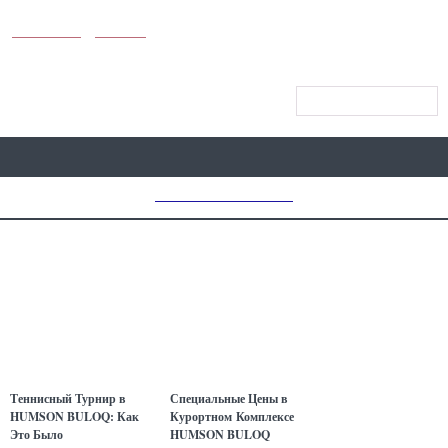
KUNUTUN
MYDAY
МЕНЮ САЙТА
MD CHOICE AWARDS
Теннисный Турнир в
Специальные Цены в
HUMSON BULOQ: Как
Курортном Комплексе
Это Было
HUMSON BULOQ