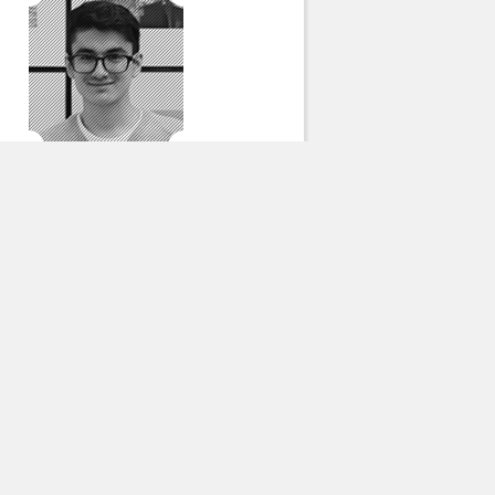
Бобур Алимходжаев
Все авторы
опулярное за месяц