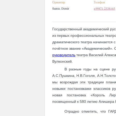
Ориентир
Телефон
бывш. Demir
+99871 2338165
Государственный академический рус
из первых профессиональных театров
драматического театра начинается с 
почётное звание «Академический».
руководитель
театра Василий Алекса
Вулконский.
В разные годы на сцене рус
А.С.Пушкина, Н.В.Гоголя, А.Н.Толсто
мы возрождая эти традиции план
новыми постановками классиков ру
новая постановка «Король Лир»
посвященный к 580 летию Алишера 
Отрадно отметить, что ГАР