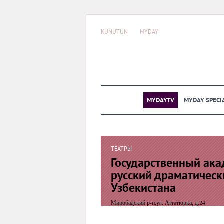
KUNUTUN
MYDAY
MYDAYTV
MYDAY SPECI
ТЕАТРЫ
Государственный ак
русский драматическ
Узбекистана
Миробадский р-н,ул. Аттатюрка, д.24