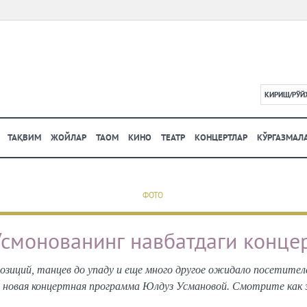
КИРИШ/РЎЙ
L
ТАҚВИМ
ЖОЙЛАР
ТАОМ
КИНО
ТЕАТР
КОНЦЕРТЛАР
КЎРГАЗМАЛ
ФОТО
смонованинг навбатдаги конце
позиций, танцев до упаду и еще много другое ожидало посетител
новая концертная программа Юлдуз Усмановой. Смотрите как