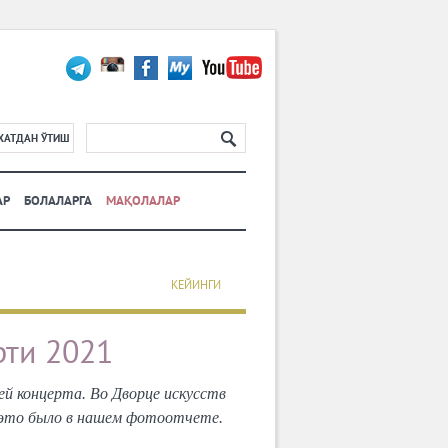
ХАТДАН ЎТИШ
АР
БОЛАЛАРГА
МАҚОЛАЛАР
КЕЙИНГИ
рти 2021
ей концерта. Во Дворце искусств
 это было в нашем фотоотчете.