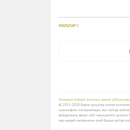
ИЗОҲЛАР
0
Оммавий ахборот воситаси давлат рўйхатидан
© 2013-2020 Барча ҳуқуқлар ҳимоя қилинган. 
муаллифлик материаллари, ёки сайтда жойла
фойдаланиш фақат сайт маъмурияти рухсати 
ҳар қандай материални олиб бошқа сайтда жо