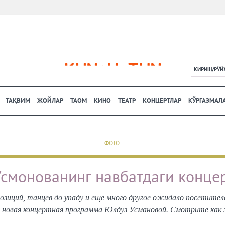
КИРИШ/РЎЙ
L
ТАҚВИМ
ЖОЙЛАР
ТАОМ
КИНО
ТЕАТР
КОНЦЕРТЛАР
КЎРГАЗМАЛ
ФОТО
смонованинг навбатдаги конце
позиций, танцев до упаду и еще много другое ожидало посетител
новая концертная программа Юлдуз Усмановой. Смотрите как