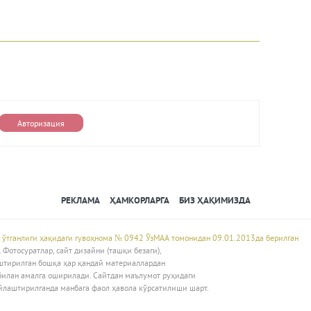
Авторизация
РЕКЛАМА
ҲАМКОРЛАРГА
БИЗ ҲАҚИМИЗДА
 ўтганлиги ҳақидаги гувоҳнома № 0942 ЎзМАА томонидан 09.01.2013да берилган
Фотосуратлар, сайт дизайни (ташқи безаги),
штирилган бошқа ҳар қандай материаллардан
билан амалга оширилади. Сайтдан маълумот руҳидаги
йлаштирилганда манбага фаол ҳавола кўрсатилиши шарт.