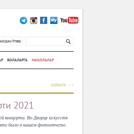
ХАТДАН ЎТИШ
АР
БОЛАЛАРГА
МАҚОЛАЛАР
КЕЙИНГИ
рти 2021
ей концерта. Во Дворце искусств
 это было в нашем фотоотчете.