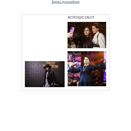
AliKHAN
Барча муаллифлар
ФОТОҲИСОБОТ