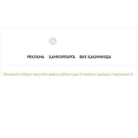
РЕКЛАМА
ҲАМКОРЛАРГА
БИЗ ҲАҚИМИЗДА
Оммавий ахборот воситаси давлат рўйхатидан ўтганлиги ҳақидаги гувоҳнома №
0942 ЎзМАА томонидан 09.01.2013да берилган
© 2013-2020 Барча ҳуқуқлар ҳимоя қилинган. Фотосуратлар, сайт дизайни
(ташқи безаги),
муаллифлик материаллари, ёки сайтда жойлаштирилган бошқа ҳар қандай
материаллардан
фойдаланиш фақат сайт маъмурияти рухсати билан амалга оширилади. Сайтдан
маълумот руҳидаги
ҳар қандай материални олиб бошқа сайтда жойлаштирилганда манбага фаол
ҳавола кўрсатилиши шарт.