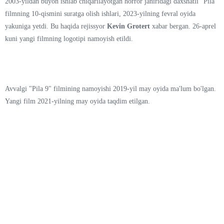
2003-yildan buyon ishlab chiqarilayotgan horror janiridagi daxshatli "Pila"
filmning 10-qismini suratga olish ishlari, 2023-yilning fevral oyida
yakuniga yetdi. Bu haqida rejissyor
Kevin Grotert
xabar bergan. 26-aprel
kuni yangi filmning logotipi namoyish etildi.
Avvalgi "Pila 9" filmining namoyishi 2019-yil may oyida ma'lum bo'lgan.
Yangi film 2021-yilning may oyida taqdim etilgan.