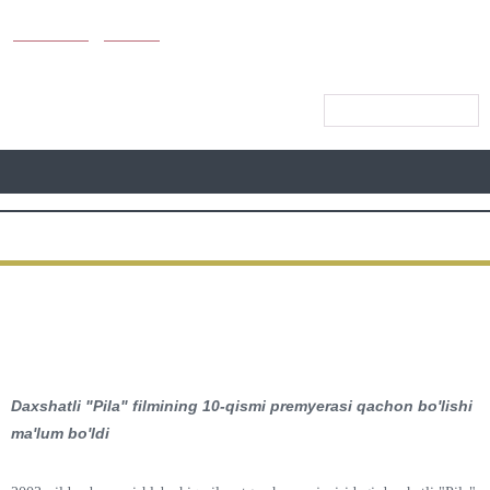
KUNUTUN
MYDAY
CАЙТ МЕНЮСИ
КИНО
"Pila X" filmining birinchi
logotipi namoyish etildi
Daxshatli "Pila" filmining 10-qismi premyerasi qachon bo'lishi
ma'lum bo'ldi