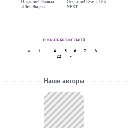
Открытие! Филиал
Открытие! Evos в ТРК
«Шеф Burger»
NEXT
ПОКАЗАТЬ БОЛЬШЕ СТАТЕЙ
«
1
...
4
5
6
7
8
...
22
»
Наши авторы