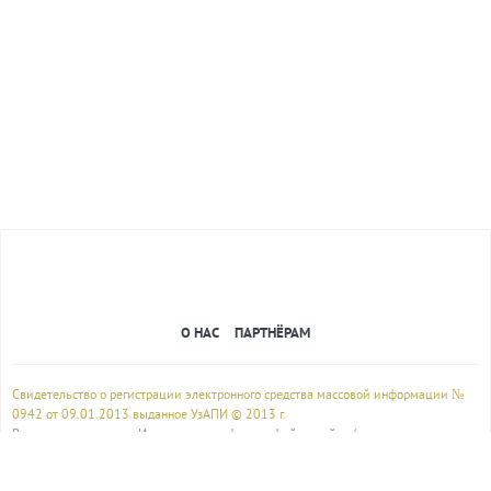
О НАС
ПАРТНЁРАМ
Свидетельство о регистрации электронного средства массовой информации №
0942 от 09.01.2013 выданное УзАПИ © 2013 г.
Все права защищены. Использование фотографий, дизайна (внешнего
оформления) сайта, авторских материалов,
и любых иных материалов, размещенных на сайте,осуществляется только с