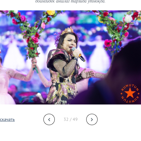
доимгидек аншлаг тарзида ўтмоқда.
скачать
32 / 49