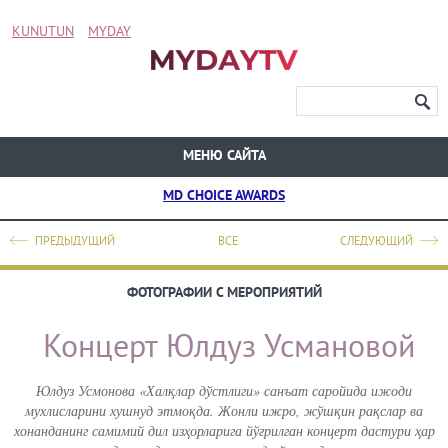
KUNUTUN
MYDAY
МЕНЮ САЙТА
MD CHOICE AWARDS
ПРЕДЫДУЩИЙ
ВСЕ
СЛЕДУЮЩИЙ
ФОТОГРАФИИ С МЕРОПРИЯТИЙ
Концерт Юлдуз Усмановой
Юлдуз Усмонова «Халқлар дўстлиги» санъат саройида ижоди
мухлисларини хушнуд этмоқда. Жонли ижро, жўшқин рақслар ва
хонанданинг самимий дил изҳорларига йўғрилган концерт дастури ҳар