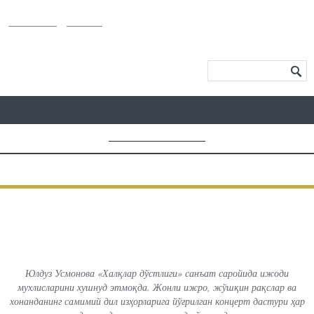
KUNUTUN
MYDAY
МЕНЮ САЙТА
MD CHOICE AWARDS
ПРЕДЫДУЩИЙ
ВСЕ
СЛЕДУЮЩИЙ
ФОТОГРАФИИ С МЕРОПРИЯТИЙ
Концерт Юлдуз Усмановой
Юлдуз Усмонова «Халқлар дўстлиги» санъат саройида ижоди
мухлисларини хушнуд этмоқда. Жонли ижро, жўшқин рақслар ва
хонанданинг самимий дил изҳорларига йўғрилган концерт дастури ҳар