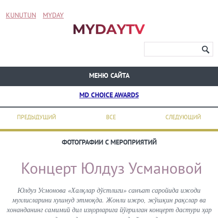
KUNUTUN
MYDAY
МЕНЮ САЙТА
MD CHOICE AWARDS
ПРЕДЫДУЩИЙ
ВСЕ
СЛЕДУЮЩИЙ
ФОТОГРАФИИ С МЕРОПРИЯТИЙ
Концерт Юлдуз Усмановой
Юлдуз Усмонова «Халқлар дўстлиги» санъат саройида ижоди
мухлисларини хушнуд этмоқда. Жонли ижро, жўшқин рақслар ва
хонанданинг самимий дил изҳорларига йўғрилган концерт дастури ҳар