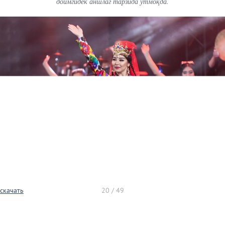
доимгидек аншлаг тарзида ўтмоқда.
скачать
20 / 49