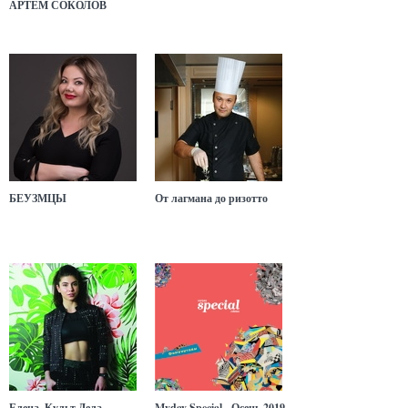
АРТЁМ СОКОЛОВ
БЕУЗМЦЫ
От лагмана до ризотто
Елена. Культ Дела
Myday Special - Осень 2019