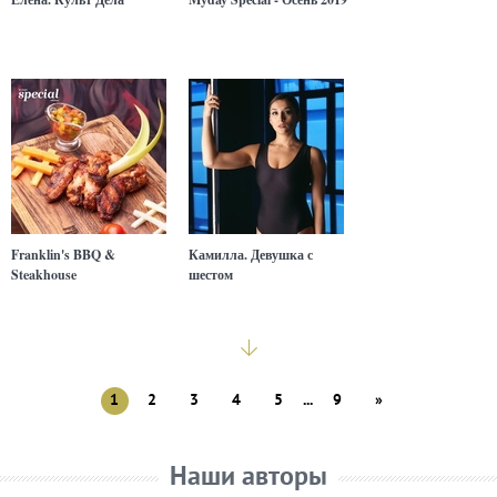
Franklin's BBQ &
Камилла. Девушка с
Steakhouse
шестом
1
2
3
4
5
...
9
»
Наши авторы