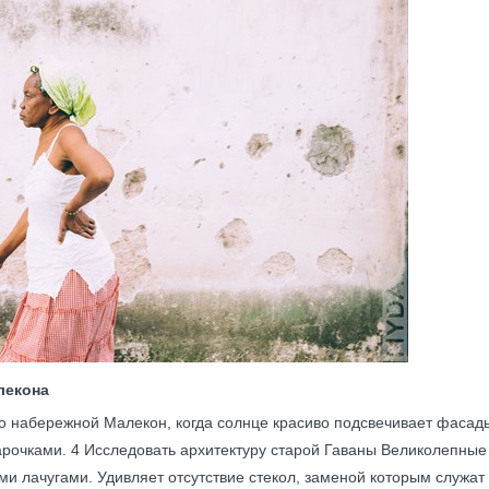
лекона
о набережной Малекон, когда солнце красиво подсвечивает фасады
очками. 4 Исследовать архитектуру старой Гаваны Великолепные
ими лачугами. Удивляет отсутствие стекол, заменой которым служа