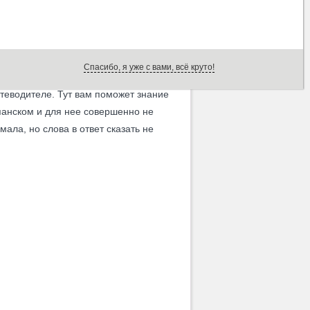
поэтому в каждом городе мы
Спасибо, я уже с вами, всё круто!
настоящей кубинской жизни, которые
утеводителе. Тут вам поможет знание
спанском и для нее совершенно не
мала, но слова в ответ сказать не