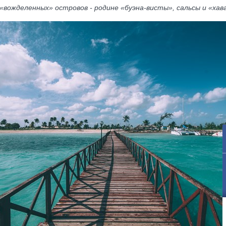
 «вожделенных» островов - родине «буэна-висты», сальсы и «хава