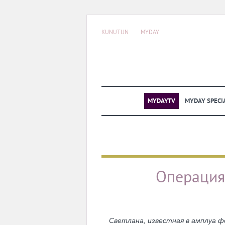
KUNUTUN
MYDAY
MYDAYTV
MYDAY SPECI
Операция
Светлана, известная в амплуа ф