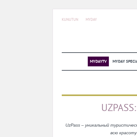
KUNUTUN
MYDAY
MYDAYTV
MYDAY SPECI
UZPASS:
UzPass
– уникальный туристическ
всю красоту