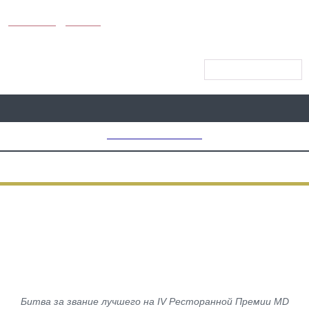
KUNUTUN
MYDAY
МЕНЮ САЙТА
MD CHOICE AWARDS
ЕДА
Флешмоб от ресторанов в честь
Четвертой ресторанной премии
MD Choice 2019
Битва за звание лучшего на IV Ресторанной Премии MD