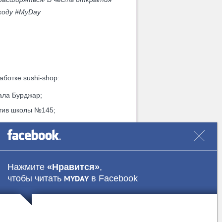
коду #MyDay
ботке sushi-shop:
ла Бурджар;
ив школы №145;
сольства республики Казахстан;
Megapolis напротив Юнусабадского
Нажмите
«Нравится»
,
крытие до 20 февраля).
чтобы читать
в Facebook
MYDAY