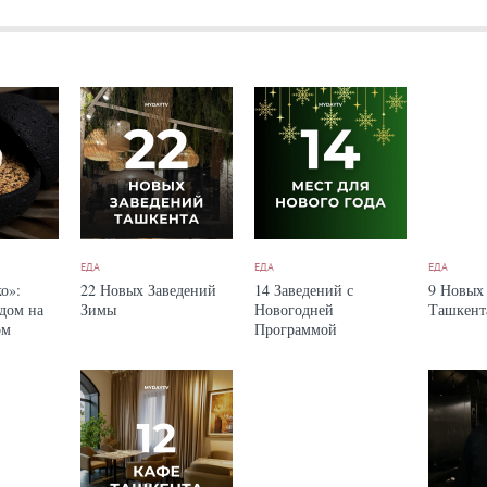
ЕДА
ЕДА
ЕДА
о»:
22 Новых Заведений
14 Заведений с
9 Новых
идом на
Зимы
Новогодней
Ташкент
ом
Программой