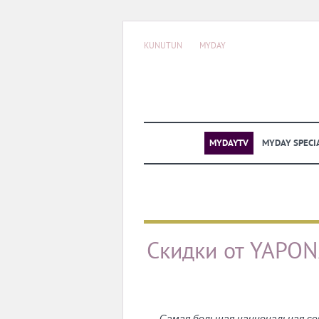
KUNUTUN
MYDAY
MYDAYTV
MYDAY SPECI
Скидки от YAPON
Самая большая национальная се