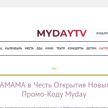
ВХОД/РЕ
AL
КАЛЕНДАРЬ
МЕСТА
ЕДА
КИНО
ТЕАТР
КОНЦЕРТЫ
ДЕТЯМ
МАТЕ
ЕДА
AMAMA в Честь Открытия Новых
Промо-Коду Myday
ть ресторанов паназиатской кухни в Узбекистане продолжает