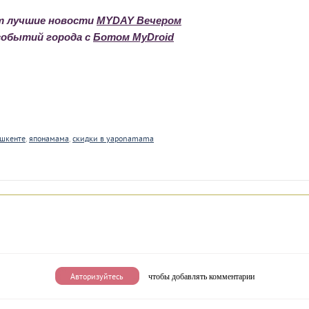
am лучшие новости
MYDAY Вечером
 событий города с
Ботом MyDroid
ашкенте
,
японамама
,
скидки в yaponamama
чтобы добавлять комментарии
Авторизуйтесь