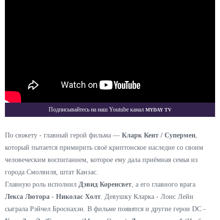
Myday TV
Подписывайтесь на наш Youtube канал
По сюжету - главный герой фильма —
Кларк Кент / Супермен
,
который пытается примирить своё криптонское наследие со своим
человеческим воспитанием, которое ему дала приёмная семья из
города Смолвиля, штат Канзас.
Главную роль исполнил
Дэвид Коренсвет
, а его главного врага
Лекса Лютора
-
Николас Холт
. Девушку Кларка - Лоис Лейн
сыграла Рэйчел Броснахэн. В фильме появятся и другие герои DC -