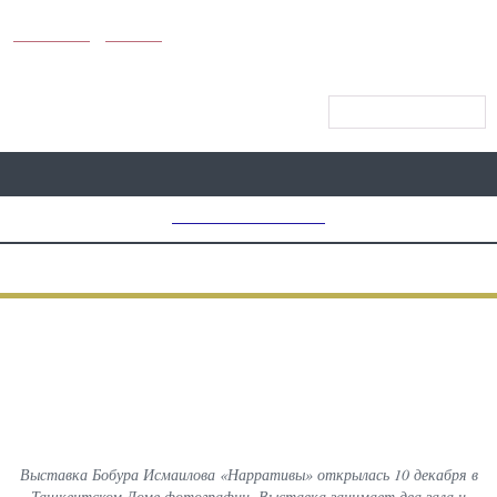
KUNUTUN
MYDAY
МЕНЮ САЙТА
MD CHOICE AWARDS
ПРЕДЫДУЩИЙ
ВСЕ
СЛЕДУЮЩИЙ
ФОТОГРАФИИ С МЕРОПРИЯТИЙ
Выставка Бобура Исмаилова
«Нарративы»
Выставка Бобура Исмаилова «Нарративы» открылась 10 декабря в
Ташкентском Доме фотографии. Выставка занимает два зала и