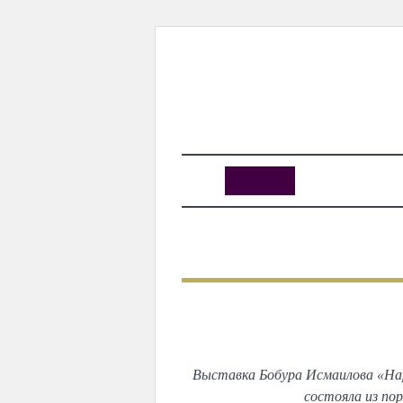
KUNUTUN
MYDAY
MYDAYTV
MYDAY SPECIAL
ПРЕДЫДУЩИЙ
Выст
Выставка Бобура Исмаилова «Нар
состояла из по