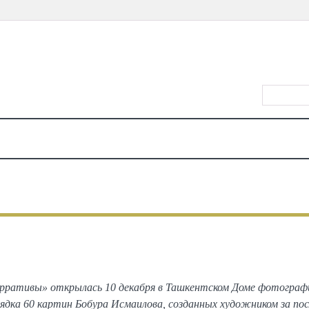
ВХОД/РЕ
КАЛЕНДАРЬ
МЕСТА
ЕДА
КИНО
ТЕАТР
КОНЦЕРТЫ
ДЕТЯМ
МА
ВСЕ
ФОТОГРАФИИ С МЕРОПРИЯТИЙ
авка Бобура Исмаилова «Нарра
ративы» открылась 10 декабря в Ташкентском Доме фотографи
рядка 60 картин Бобура Исмаилова, созданных художником за посл