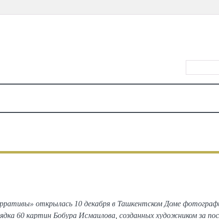
ВХОД/РЕ
КАЛЕНДАРЬ
МЕСТА
ЕДА
КИНО
ТЕАТР
КОНЦЕРТЫ
ДЕТЯМ
МА
ВСЕ
ФОТОГРАФИИ С МЕРОПРИЯТИЙ
авка Бобура Исмаилова «Нарра
ративы» открылась 10 декабря в Ташкентском Доме фотографи
рядка 60 картин Бобура Исмаилова, созданных художником за посл