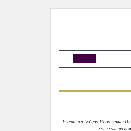
KUNUTUN
MYDAY
MYDAYTV
MYDAY SPECIAL
ПРЕДЫДУЩИЙ
Выст
Выставка Бобура Исмаилова «Нар
состояла из по