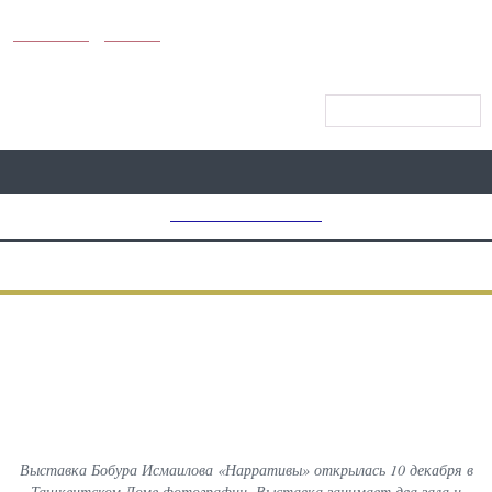
KUNUTUN
MYDAY
МЕНЮ САЙТА
MD CHOICE AWARDS
ПРЕДЫДУЩИЙ
ВСЕ
СЛЕДУЮЩИЙ
ФОТОГРАФИИ С МЕРОПРИЯТИЙ
Выставка Бобура Исмаилова
«Нарративы»
Выставка Бобура Исмаилова «Нарративы» открылась 10 декабря в
Ташкентском Доме фотографии. Выставка занимает два зала и